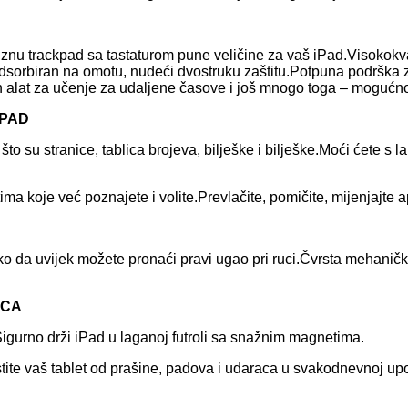
ciznu trackpad sa tastaturom pune veličine za vaš iPad.Visokokv
orbiran na omotu, nudeći dvostruku zaštitu.Potpuna podrška za
 alat za učenje za udaljene časove i još mnogo toga – mogućno
HPAD
u stranice, tablica brojeva, bilješke i bilješke.Moći ćete s lakoćom
a koje već poznajete i volite.Prevlačite, pomičite, mijenjajte apl
ko da uvijek možete pronaći pravi ugao pri ruci.Čvrsta mehaničk
ICA
Sigurno drži iPad u laganoj futroli sa snažnim magnetima.
 štite vaš tablet od prašine, padova i udaraca u svakodnevnoj upo