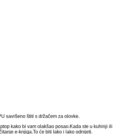
PU savršeno štiti s držačem za olovke.
aptop kako bi vam olakšao posao.Kada ste u kuhinji ili
tanje e-knjiga.To će biti lako i lako odnijeti.