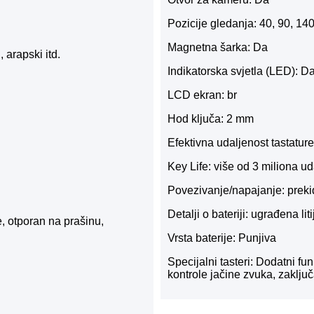
Pozicije gledanja: 40, 90, 14
Magnetna šarka: Da
 arapski itd.
Indikatorska svjetla (LED): D
LCD ekran: br
Hod ključa: 2 mm
Efektivna udaljenost tastatur
Key Life: više od 3 miliona u
Povezivanje/napajanje: prekid
Detalji o bateriji: ugrađena li
e, otporan na prašinu,
Vrsta baterije: Punjiva
Specijalni tasteri: Dodatni fu
kontrole jačine zvuka, zaklju