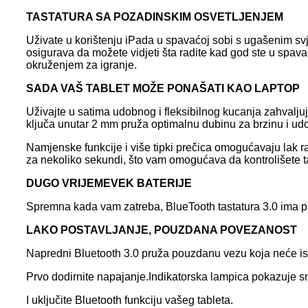
TASTATURA SA POZADINSKIM OSVETLJENJEM
Uživate u korištenju iPada u spavaćoj sobi s ugašenim sv
osigurava da možete vidjeti šta radite kad god ste u spav
okruženjem za igranje.
SADA VAŠ TABLET MOŽE PONAŠATI KAO LAPTOP
Uživajte u satima udobnog i fleksibilnog kucanja zahvalju
ključa unutar 2 mm pruža optimalnu dubinu za brzinu i ud
Namjenske funkcije i više tipki prečica omogućavaju lak rad
za nekoliko sekundi, što vam omogućava da kontrolišete ta
DUGO VRIJEME
VEK BATERIJE
Spremna kada vam zatreba, BlueTooth tastatura 3.0 ima pu
LAKO POSTAVLJANJE, POUZDANA POVEZANOST
Napredni Bluetooth 3.0 pruža pouzdanu vezu koja neće ispa
Prvo dodirnite napajanje.Indikatorska lampica pokazuje s
I uključite Bluetooth funkciju vašeg tableta.