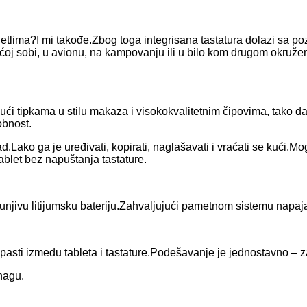
jetlima?I mi takođe.Zbog toga integrisana tastatura dolazi sa 
aćoj sobi, u avionu, na kampovanju ili u bilo kom drugom okružen
jući tipkama u stilu makaza i visokokvalitetnim čipovima, tako
obnost.
.Lako ga je uređivati, kopirati, naglašavati i vraćati se kući.Mo
blet bez napuštanja tastature.
njivu litijumsku bateriju.Zahvaljujući pametnom sistemu napaja
sti između tableta i tastature.Podešavanje je jednostavno – za
nagu.