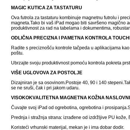
MAGIC KUTICA ZA TASTATURU
Ova futrola za tastaturu kombinuje magnetnu futrolu i pre
magneta.Tako bi vaš iPad mogao biti savršeno magično ads
produktivnost za rad na tabelama i dokumentima, robustan
ODLIČNA PRECIZNA I PAMETNA KONTROLA TOUC
Radite s preciznošću kontrole tačpeda u aplikacijama kao što s
poštu.
Ubrzajte svoju produktivnost pomoću kontrola pokreta prstim
VIŠE UGLOVOVA ZA POSTOLJE
Dizajniran je sa osovinom.Postoje 40, 90 i 140 stepeni.Ta
se ne sruši, čak i pri jakom udaru.
VISOKOKVALITETNA MAGNETNA KOŽNA NASLOVN
Čuvajte svoj iPad od ogrebotina, ogrebotina i prosipanja.
Prednja i stražnja strana: izrađene od izdržljive PU kože,
Koristeći vrhunski materijal, mekan je i ima dobar dodir.