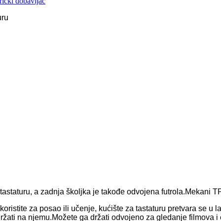
uru
 tastaturu, a zadnja školjka je takođe odvojena futrola.Mekani T
stite za posao ili učenje, kućište za tastaturu pretvara se u l
držati na njemu.Možete ga držati odvojeno za gledanje filmova i či