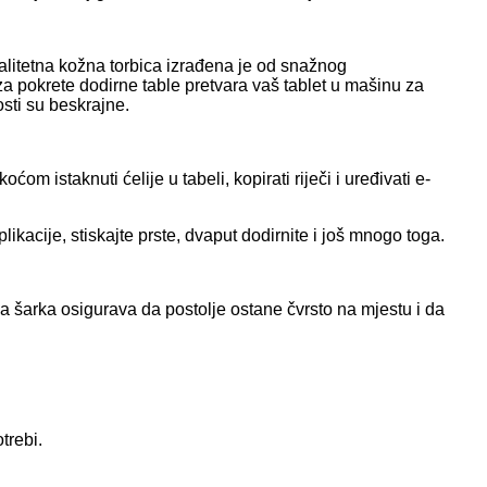
alitetna kožna torbica izrađena je od snažnog
 pokrete dodirne table pretvara vaš tablet u mašinu za
sti su beskrajne.
 istaknuti ćelije u tabeli, kopirati riječi i uređivati ​​e-
ikacije, stiskajte prste, dvaput dodirnite i još mnogo toga.
a šarka osigurava da postolje ostane čvrsto na mjestu i da
trebi.