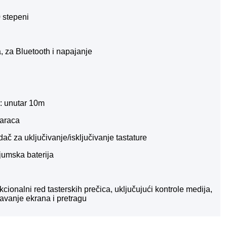
0 stepeni
a, za Bluetooth i napajanje
e: unutar 10m
daraca
ač za uključivanje/isključivanje tastature
tijumska baterija
nkcionalni red tasterskih prečica, uključujući kontrole medija,
čavanje ekrana i pretragu