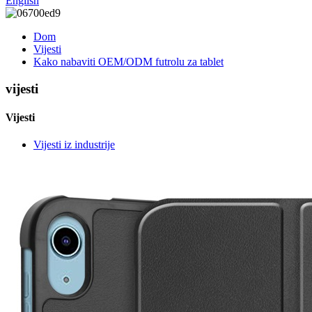
English
Dom
Vijesti
Kako nabaviti OEM/ODM futrolu za tablet
vijesti
Vijesti
Vijesti iz industrije