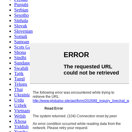
Punjabi
Serbian
Sesotho
Sinhala
Slovak
Slovenian
Somali
Samoan
Scots Gaelic
Shona
Sindhi
Sundanese
Swahili
Tajik
Tamil
Telugu
Thai
Ukrainian
Urdu
Uzbek
Vietnamese
Welsh
Xhosa
Yiddish
Yoruba