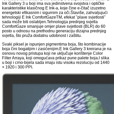
Ink Gallery 3 u boji ima sva jedinstvena svojstva i optičke
karakteristike klasičnog E Ink-a, koje čine e-čitač izuzetno
energetski efikasnim i sigurnim za oči.Štaviše, zahvaljujući
tehnologiji E Ink ComfortGazeTM, efekat "plave svjetlosti"
sada može biti oslabljen.Tehnologija prednjeg svjetla
ComfortGaze smanjuje omjer plave svjetlosti (BLR) do 60
posto u odnosu na prethodnu generaciju dizajna prednjeg
svjetla, što pruža dodatnu udobnost i zaštitu.
Svaki piksel je ispunjen pigmentima boja, što kombinacije
boja čini bogatijim i zasićenijim.E Ink Gallery 3 kreirana je na
osnovu novog pristupa koji ne uključuje korištenje Color
Filter Arraya, koji omogućava prikaz pune palete boja.I slika
u boji i crno-bijela sada imaju istu visoku rezoluciju od 1440
× 1920 i 300 PPI.