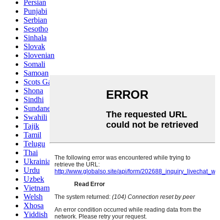
Persian
Punjabi
Serbian
Sesotho
Sinhala
Slovak
Slovenian
Somali
Samoan
Scots Gaelic
Shona
Sindhi
Sundanese
Swahili
Tajik
Tamil
Telugu
Thai
Ukrainian
Urdu
Uzbek
Vietnamese
Welsh
Xhosa
Yiddish