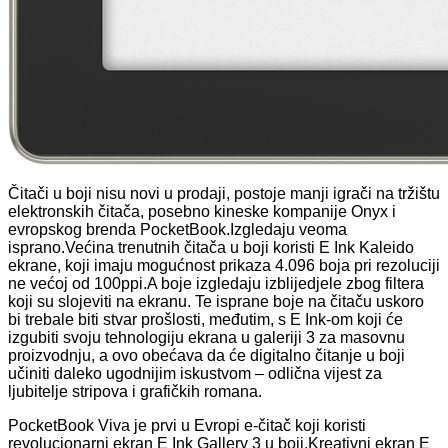
Čitači u boji nisu novi u prodaji, postoje manji igrači na tržištu
elektronskih čitača, posebno kineske kompanije Onyx i
evropskog brenda PocketBook.Izgledaju veoma
isprano.Većina trenutnih čitača u boji koristi E Ink Kaleido
ekrane, koji imaju mogućnost prikaza 4.096 boja pri rezoluciji
ne većoj od 100ppi.A boje izgledaju izblijedjele zbog filtera
koji su slojeviti na ekranu. Te isprane boje na čitaču uskoro
bi trebale biti stvar prošlosti, međutim, s E Ink-om koji će
izgubiti svoju tehnologiju ekrana u galeriji 3 za masovnu
proizvodnju, a ovo obećava da će digitalno čitanje u boji
učiniti daleko ugodnijim iskustvom – odlična vijest za
ljubitelje stripova i grafičkih romana.
PocketBook Viva je prvi u Evropi e-čitač koji koristi
revolucionarni ekran E Ink Gallery 3 u boji.Kreativni ekran E