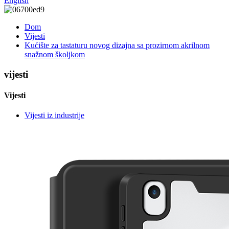
English
Dom
Vijesti
Kućište za tastaturu novog dizajna sa prozirnom akrilnom
snažnom školjkom
vijesti
Vijesti
Vijesti iz industrije