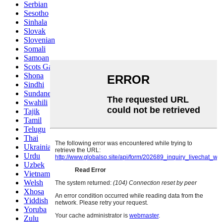
Serbian
Sesotho
Sinhala
Slovak
Slovenian
Somali
Samoan
Scots Gaelic
Shona
Sindhi
Sundanese
Swahili
Tajik
Tamil
Telugu
Thai
Ukrainian
Urdu
Uzbek
Vietnamese
Welsh
Xhosa
Yiddish
Yoruba
Zulu