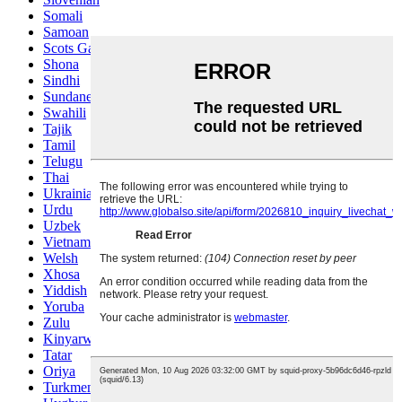
Somali
Samoan
Scots Gaelic
Shona
Sindhi
Sundanese
Swahili
Tajik
Tamil
Telugu
Thai
Ukrainian
Urdu
Uzbek
Vietnamese
Welsh
Xhosa
Yiddish
Yoruba
Zulu
Kinyarwanda
Tatar
Oriya
Turkmen