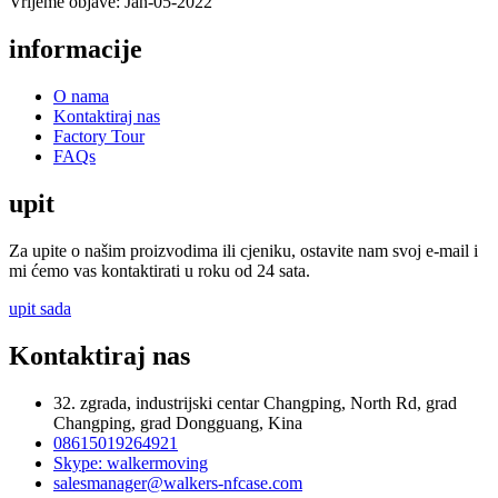
Vrijeme objave: Jan-05-2022
informacije
O nama
Kontaktiraj nas
Factory Tour
FAQs
upit
Za upite o našim proizvodima ili cjeniku, ostavite nam svoj e-mail i
mi ćemo vas kontaktirati u roku od 24 sata.
upit sada
Kontaktiraj nas
32. zgrada, industrijski centar Changping, North Rd, grad
Changping, grad Dongguang, Kina
08615019264921
Skype: walkermoving
salesmanager@walkers-nfcase.com