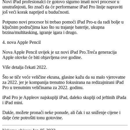
Novi iPad profesionalci će gotovo sigurno imati novi procesor u
unutrašnjosti, što znači da će performanse iPad Pro linije napraviti
još veći korak naprijed u budućnosti.
Potpuno novi procesor bi trebao pomoći iPad Pro-u da radi bolje u
ključnim područjima kao što su trajanje baterije, ukupna
brzina/multitasking, igranje igara i drugo.
4. nova Apple Pencil
Nova Apple Pencil uvijek je uz novi iPad Pro.Treća generacija
Apple olovke će biti objavljena ove godine.
Više detalja čekati 2022.
Što se tiče veće veličine ekrana, glasine kažu da su malo vjerovatne
za 2022. jer je kompanija trenutno fokusirana na redizajnirani iPad
Pro u trenutnim veličinama za 2022. godinu.
iPad Pro je Appleov najskuplji iPad, daleko skuplji od jeftinih iPada
i iPad mini.
Dakle, možete pronaći neke ponude, ali čak i uz sniženje cijene i
dalje ćete potrošiti tonu gotovine.