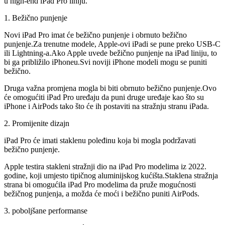
u high-end iPad Pro liniju.
1. Bežično punjenje
Novi iPad Pro imat će bežično punjenje i obrnuto bežično
punjenje.Za trenutne modele, Apple-ovi iPadi se pune preko USB-C
ili Lightning-a.Ako Apple uvede bežično punjenje na iPad liniju, to
bi ga približilo iPhoneu.Svi noviji iPhone modeli mogu se puniti
bežično.
Druga važna promjena mogla bi biti obrnuto bežično punjenje.Ovo
će omogućiti iPad Pro uređaju da puni druge uređaje kao što su
iPhone i AirPods tako što će ih postaviti na stražnju stranu iPada.
2. Promijenite dizajn
iPad Pro će imati staklenu poleđinu koja bi mogla podržavati
bežično punjenje.
Apple testira stakleni stražnji dio na iPad Pro modelima iz 2022.
godine, koji umjesto tipičnog aluminijskog kućišta.Staklena stražnja
strana bi omogućila iPad Pro modelima da pruže mogućnosti
bežičnog punjenja, a možda će moći i bežično puniti AirPods.
3. poboljšane performanse