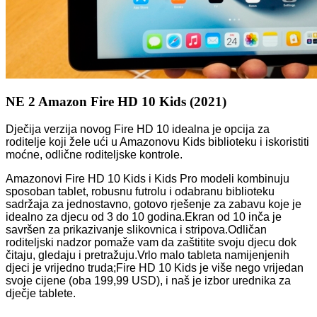
NE 2 Amazon Fire HD 10 Kids (2021)
Dječija verzija novog Fire HD 10 idealna je opcija za
roditelje koji žele ući u Amazonovu Kids biblioteku i iskoristiti
moćne, odlične roditeljske kontrole.
Amazonovi Fire HD 10 Kids i Kids Pro modeli kombinuju
sposoban tablet, robusnu futrolu i odabranu biblioteku
sadržaja za jednostavno, gotovo rješenje za zabavu koje je
idealno za djecu od 3 do 10 godina.Ekran od 10 inča je
savršen za prikazivanje slikovnica i stripova.Odličan
roditeljski nadzor pomaže vam da zaštitite svoju djecu dok
čitaju, gledaju i pretražuju.Vrlo malo tableta namijenjenih
djeci je vrijedno truda;Fire HD 10 Kids je više nego vrijedan
svoje cijene (
oba 199,99 USD)
, i naš je izbor urednika za
dječje tablete.