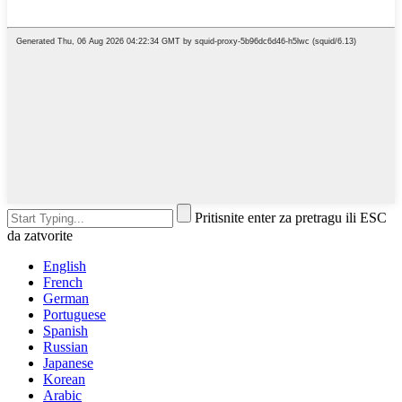
Pritisnite enter za pretragu ili ESC
da zatvorite
English
French
German
Portuguese
Spanish
Russian
Japanese
Korean
Arabic