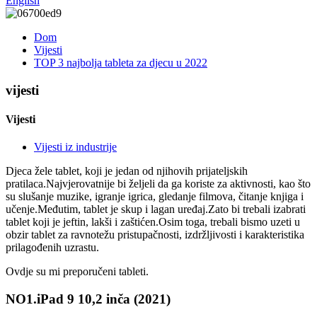
English
Dom
Vijesti
TOP 3 najbolja tableta za djecu u 2022
vijesti
Vijesti
Vijesti iz industrije
Djeca žele tablet, koji je jedan od njihovih prijateljskih
pratilaca.Najvjerovatnije bi željeli da ga koriste za aktivnosti, kao što
su slušanje muzike, igranje igrica, gledanje filmova, čitanje knjiga i
učenje.Međutim, tablet je skup i lagan uređaj.Zato bi trebali izabrati
tablet koji je jeftin, lakši i zaštićen.Osim toga, trebali bismo uzeti u
obzir tablet za ravnotežu pristupačnosti, izdržljivosti i karakteristika
prilagođenih uzrastu.
Ovdje su mi preporučeni tableti.
NO1.iPad 9 10,2 inča (2021)