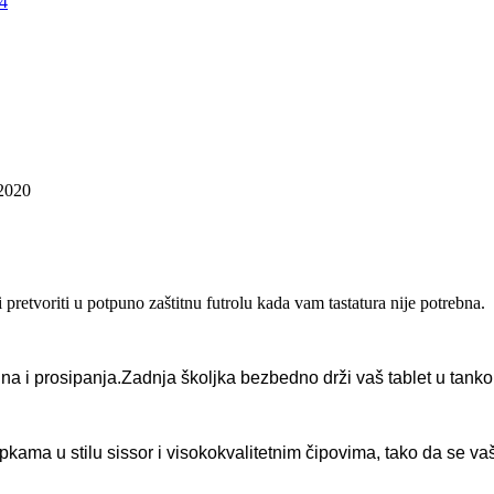
2020
pretvoriti u potpuno zaštitnu futrolu kada vam tastatura nije potrebna.
ina i prosipanja.Zadnja školjka bezbedno drži vaš tablet u tankom
tipkama u stilu sissor i visokokvalitetnim čipovima, tako da se