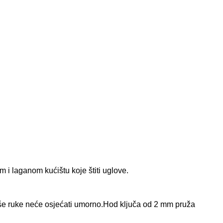
 i laganom kućištu koje štiti uglove.
 vaše ruke neće osjećati umorno.Hod ključa od 2 mm pruža