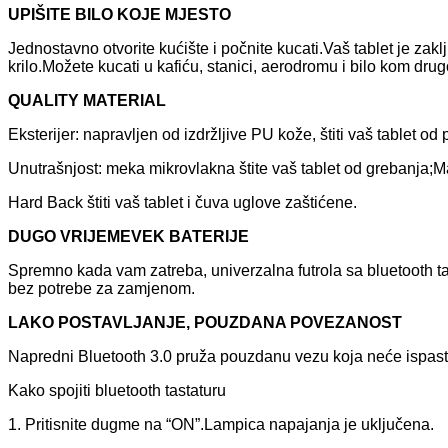
UPIŠITE BILO KOJE MJESTO
Jednostavno otvorite kućište i počnite kucati.Vaš tablet je za
krilo.Možete kucati u kafiću, stanici, aerodromu i bilo kom dr
Q
UALITY MATERIAL
Eksterijer: napravljen od izdržljive PU kože, štiti vaš tablet 
Unutrašnjost: meka mikrovlakna štite vaš tablet od grebanja;Mat
Hard Back štiti vaš tablet i čuva uglove zaštićene.
DUGO VRIJEME
VEK BATERIJE
Spremno kada vam zatreba, univerzalna futrola sa bluetooth tas
bez potrebe za zamjenom.
LAKO POSTAVLJANJE, POUZDANA POVEZANOST
Napredni Bluetooth 3.0 pruža pouzdanu vezu koja neće ispasti 
Kako spojiti bluetooth tastaturu
1. Pritisnite dugme na “ON”.Lampica napajanja je uključena.