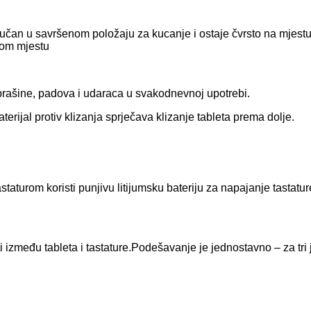
ključan u savršenom položaju za kucanje i ostaje čvrsto na mjes
ugom mjestu
od prašine, padova i udaraca u svakodnevnoj upotrebi.
erijal protiv klizanja sprječava klizanje tableta prema dolje.
taturom koristi punjivu litijumsku bateriju za napajanje tastat
između tableta i tastature.Podešavanje je jednostavno – za tri