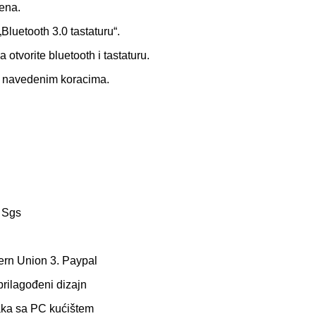
čena.
 „Bluetooth 3.0 tastaturu“.
 otvorite bluetooth i tastaturu.
e navedenim koracima.
 Sgs
tern Union 3. Paypal
prilagođeni dizajn
aka sa PC kućištem