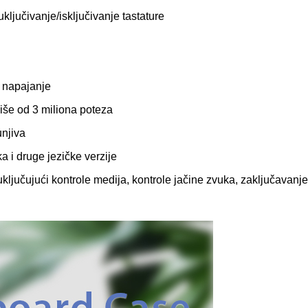
ključivanje/isključivanje tastature
i napajanje
više od 3 miliona poteza
unjiva
a i druge jezičke verzije
 uključujući kontrole medija, kontrole jačine zvuka, zaključavanje