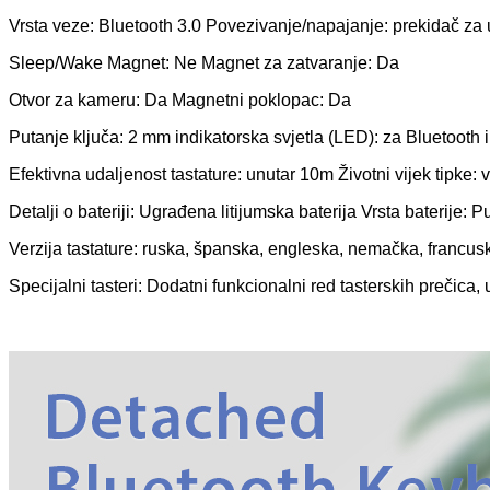
Vrsta veze: Bluetooth 3.0 Povezivanje/napajanje: prekidač za u
Sleep/Wake Magnet: Ne Magnet za zatvaranje: Da
Otvor za kameru: Da Magnetni poklopac: Da
Putanje ključa: 2 mm indikatorska svjetla (LED): za Bluetooth 
Efektivna udaljenost tastature: unutar 10m Životni vijek tipke: 
Detalji o bateriji: Ugrađena litijumska baterija Vrsta baterije: P
Verzija tastature: ruska, španska, engleska, nemačka, francusk
Specijalni tasteri: Dodatni funkcionalni red tasterskih prečica,