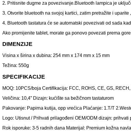
2. Pritisnite dugme za povezivanje.Bluetooth lampica je uklju
3. Otvorite bluetooth na svojoj kartici, zatim pretražite i uparite
4. Bluetooth tastatura će se automatski povezivati ​​od sada kada
Ako promijenite tablet, morate ga ponovo povezati prema gor
DIMENZIJE
Visina x širina x dubina: 254 mm x 174 mm x 15 mm
Težina: 550g
SPECIFIKACIJE
MOQ: 10PCS/boja Certifikacija: FCC, ROHS, CE, GS, RECH,
Veličina: 10,4” Dizajn: kućište sa bežičnom tastaturom
Pakovanje: Papirna kutija, opp vrećica Plaćanje: 1.T/T 2.Wes
Logo: Utisnut / Prihvati prilagođeni OEM/ODM dizajn: prihvati 
Rok isporuke: 3-5 radnih dana Materijal: Premium kožna navl