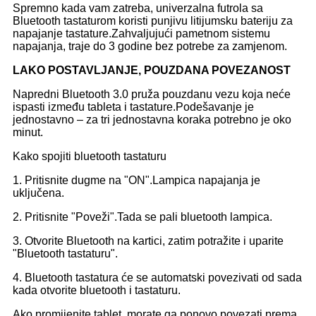
Spremno kada vam zatreba, univerzalna futrola sa
Bluetooth tastaturom koristi punjivu litijumsku bateriju za
napajanje tastature.Zahvaljujući pametnom sistemu
napajanja, traje do 3 godine bez potrebe za zamjenom.
LAKO POSTAVLJANJE, POUZDANA POVEZANOST
Napredni Bluetooth 3.0 pruža pouzdanu vezu koja neće
ispasti između tableta i tastature.Podešavanje je
jednostavno – za tri jednostavna koraka potrebno je oko
minut.
Kako spojiti bluetooth tastaturu
1. Pritisnite dugme na "ON".Lampica napajanja je
uključena.
2. Pritisnite "Poveži".Tada se pali bluetooth lampica.
3. Otvorite Bluetooth na kartici, zatim potražite i uparite
"Bluetooth tastaturu".
4. Bluetooth tastatura će se automatski povezivati ​​od sada
kada otvorite bluetooth i tastaturu.
Ako promijenite tablet, morate ga ponovo povezati prema