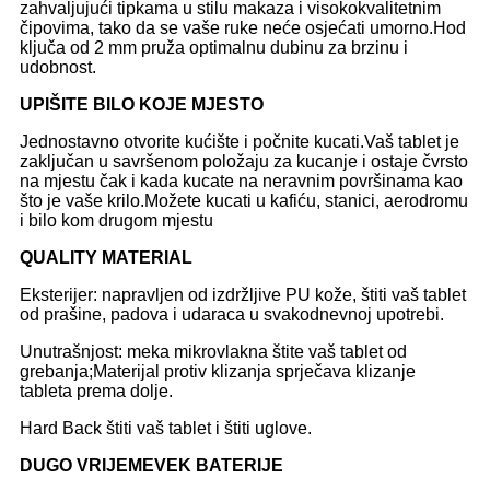
zahvaljujući tipkama u stilu makaza i visokokvalitetnim
čipovima, tako da se vaše ruke neće osjećati umorno.Hod
ključa od 2 mm pruža optimalnu dubinu za brzinu i
udobnost.
UPIŠITE BILO KOJE MJESTO
Jednostavno otvorite kućište i počnite kucati.Vaš tablet je
zaključan u savršenom položaju za kucanje i ostaje čvrsto
na mjestu čak i kada kucate na neravnim površinama kao
što je vaše krilo.Možete kucati u kafiću, stanici, aerodromu
i bilo kom drugom mjestu
Q
UALITY MATERIAL
Eksterijer: napravljen od izdržljive PU kože, štiti vaš tablet
od prašine, padova i udaraca u svakodnevnoj upotrebi.
Unutrašnjost: meka mikrovlakna štite vaš tablet od
grebanja;Materijal protiv klizanja sprječava klizanje
tableta prema dolje.
Hard Back štiti vaš tablet i štiti uglove.
DUGO VRIJEME
VEK BATERIJE