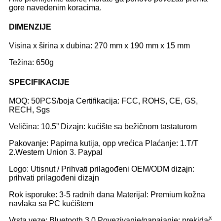
gore navedenim koracima.
DIMENZIJE
Visina x širina x dubina: 270 mm x 190 mm x 15 mm
Težina: 650g
SPECIFIKACIJE
MOQ: 50PCS/boja Certifikacija: FCC, ROHS, CE, GS,
RECH, Sgs
Veličina: 10,5” Dizajn: kućište sa bežičnom tastaturom
Pakovanje: Papirna kutija, opp vrećica Plaćanje: 1.T/T
2.Western Union 3. Paypal
Logo: Utisnut / Prihvati prilagođeni OEM/ODM dizajn:
prihvati prilagođeni dizajn
Rok isporuke: 3-5 radnih dana Materijal: Premium kožna
navlaka sa PC kućištem
Vrsta veze: Bluetooth 3.0 Povezivanje/napajanje: prekidač