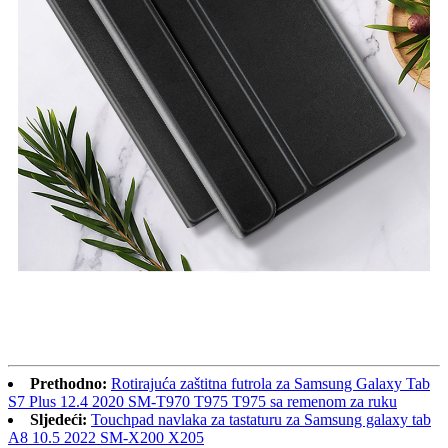
Prethodno:
Rotirajuća zaštitna futrola za Samsung Galaxy Tab
S7 Plus 12.4 2020 SM-T970 T975 T975 sa remenom za ruku
Sljedeći:
Touchpad navlaka za tastaturu za Samsung galaxy tab
A8 10.5 2022 SM-X200 X205