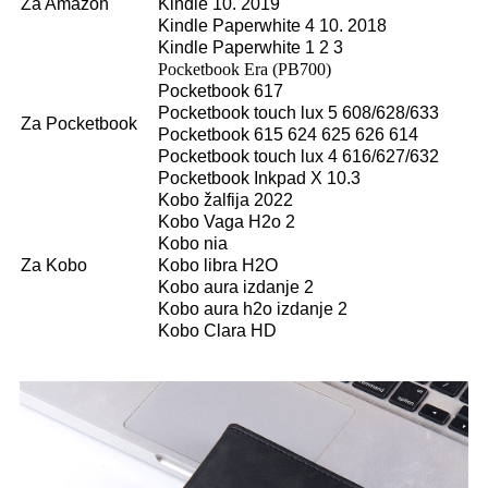
Za Amazon
Kindle 10. 2019
Kindle Paperwhite 4 10. 2018
Kindle Paperwhite 1 2 3
Pocketbook Era (PB700)
Pocketbook 617
Pocketbook touch lux 5 608/628/633
Za Pocketbook
Pocketbook 615 624 625 626 614
Pocketbook touch lux 4 616/627/632
Pocketbook Inkpad X 10.3
Kobo žalfija 2022
Kobo Vaga H2o 2
Kobo nia
Za Kobo
Kobo libra H2O
Kobo aura izdanje 2
Kobo aura h2o izdanje 2
Kobo Clara HD