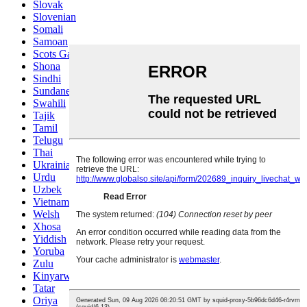
Slovak
Slovenian
Somali
Samoan
Scots Gaelic
Shona
Sindhi
Sundanese
Swahili
Tajik
Tamil
Telugu
Thai
Ukrainian
Urdu
Uzbek
Vietnamese
Welsh
Xhosa
Yiddish
Yoruba
Zulu
Kinyarwanda
Tatar
Oriya