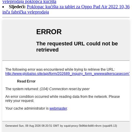
veleprodaja poklopca kućišta
Sljedeći:
Poklopac kućišta za tablet za Oppo Pad Air 2022 10,36
inča fabrička veleprodaja