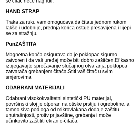
se čitač neće nagnuti.
HAND STRAP
Traka za ruku vam omogućava da čitate jednom rukom
lakše i udobnije, prednja korica ostaje presavijena i lijepi
se za stražnju.
Pun
ZAŠTITA
Magnetna kopča osigurava da je poklopac sigurno
zatvoren i da vaš uređaj može biti dobro zaštićen.Efikasno
izbjegavajte sprečavanje slučajnog otvaranja poklopca
zatvarača grebanjem čitača.Štiti vaš čitač u svim
smjerovima.
ODABRANI MATERIJALI
Odabrani visokokvalitetni sintetički PU materijal,
površinski sloj je otporan na otiske prstiju i ogrebotine, a
tamno siva podloga od mikrovlakana dodaje zaštitu
unutrašnjosti, protiv prljavštine, grebanja i može
učinkovito zaštititi ekran e-čitača.