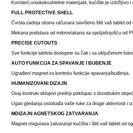
Koristeći visokokvalitetne materijale, kućište je izdržljivo i
F
ULL PROTECTIVE SHELL
Čvrsta zadnja strana računara savršeno štiti vaš tablet od
Mekana podstava od mikrovlakana sa spoljašnjošću od PU
P
RECISE CUTOUTS
Sve funkcije tableta dostupne su čak i sa uključenom futr
A
UTO FUNKCIJA ZA SPAVANJE I BUĐENJE
Ugrađeni magnet za kontrolu funkcije spavanja/buđenja.
H
UMANIZOVANI DIZAJN
Ovaj trostruki sklopivi prednji poklopac s dvostrukim stoj
Ugao gledanja oslobađa vaše ruke za druge aktivnosti i 
M
DIZAJN AGNETSKOG ZATVARANJA
Magnet osigurava zatvaranje kućišta i štiti vaš tablet od 