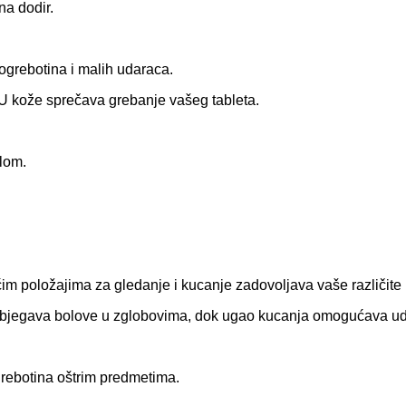
 na dodir.
 ogrebotina i malih udaraca.
 kože sprečava grebanje vašeg tableta.
olom.
ećim položajima za gledanje i kucanje zadovoljava vaše različite
izbjegava bolove u zglobovima, dok ugao kucanja omogućava udo
ogrebotina oštrim predmetima.