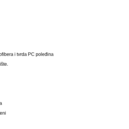
ofibera i tvrda PC poleđina
šte.
Da
peni