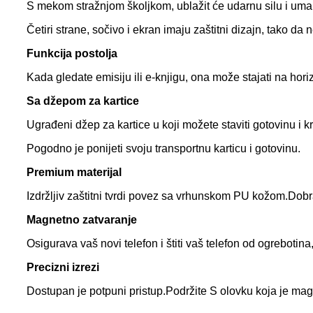
S mekom stražnjom školjkom, ublažit će udarnu silu i umanj
Četiri strane, sočivo i ekran imaju zaštitni dizajn, tako da ne 
Funkcija postolja
Kada gledate emisiju ili e-knjigu, ona može stajati na hor
Sa džepom za kartice
Ugrađeni džep za kartice u koji možete staviti gotovinu i kr
Pogodno je ponijeti svoju transportnu karticu i gotovinu.
Premium materijal
Izdržljiv zaštitni tvrdi povez sa vrhunskom PU kožom.Dobra
Magnetno zatvaranje
Osigurava vaš novi telefon i štiti vaš telefon od ogrebotin
Precizni izrezi
Dostupan je potpuni pristup.Podržite S olovku koja je mag