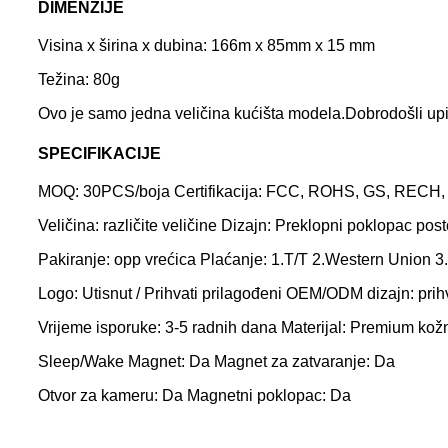
DIMENZIJE
Visina x širina x dubina: 166m x 85mm x 15 mm
Težina: 80g
Ovo je samo jedna veličina kućišta modela.Dobrodošli upi
SPECIFIKACIJE
MOQ: 30PCS/boja Certifikacija: FCC, ROHS, GS, RECH,
Veličina: različite veličine Dizajn: Preklopni poklopac post
Pakiranje: opp vrećica Plaćanje: 1.T/T 2.Western Union 3
Logo: Utisnut / Prihvati prilagođeni OEM/ODM dizajn: prihv
Vrijeme isporuke: 3-5 radnih dana Materijal: Premium ko
Sleep/Wake Magnet: Da Magnet za zatvaranje: Da
Otvor za kameru: Da Magnetni poklopac: Da