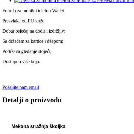
Futrola za mobilni telefon Wallet
Presvlaka od PU kože
Dobar osjećaj na dodir i izdržljiv;
Sa držačem za kartice i džepom;
Podržava gledanje stojeći;
Dostupno više boja.
Pošaljite nam email
Detalji o proizvodu
Mekana stražnja školjka