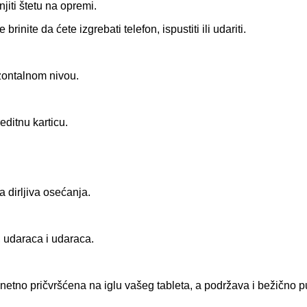
iti štetu na opremi.
brinite da ćete izgrebati telefon, ispustiti ili udariti.
izontalnom nivou.
editnu karticu.
 dirljiva osećanja.
a, udaraca i udaraca.
netno pričvršćena na iglu vašeg tableta, a podržava i bežično p