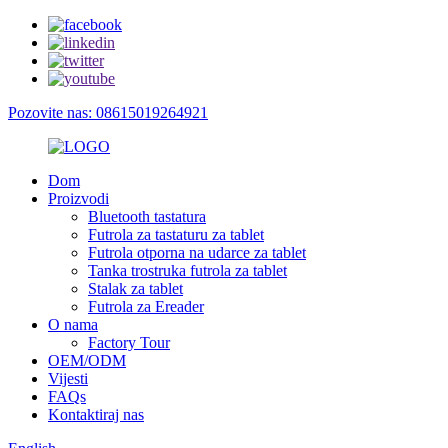
Pozovite nas: 08615019264921
Dom
Proizvodi
Bluetooth tastatura
Futrola za tastaturu za tablet
Futrola otporna na udarce za tablet
Tanka trostruka futrola za tablet
Stalak za tablet
Futrola za Ereader
O nama
Factory Tour
OEM/ODM
Vijesti
FAQs
Kontaktiraj nas