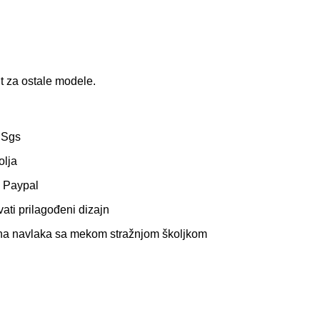
t za ostale modele.
 Sgs
olja
. Paypal
ati prilagođeni dizajn
žna navlaka sa mekom stražnjom školjkom